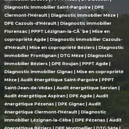
Diagnostic immobilier Saint-Pargoire
|
DPE
Clermont-l'Hérault
|
Diagnostic immobilier Mèze
|
DPE Cazouls-d'Hérault
|
Diagnostic immobilier
Florensac
|
PPPT Lézignan-la-CÃ¨be
|
Mise en
copropriété Agde
|
Diagnostic immobilier Cazouls-
d'Hérault
|
Mise en copropriété Béziers
|
Diagnostic
immobilier Frontignan
|
DTG Mèze
|
Diagnostic
immobilier Béziers
|
DPE Roujan
|
PPPT Agde
|
Diagnostic immobilier Gignac
|
Mise en copropriété
Mèze
|
Audit énergétique Saint-Pargoire
|
PPPT
Saint-Jean-de-Védas
|
Audit énergétique Servian
|
Audit énergétique Aspiran
|
DPE Agde
|
Audit
énergétique Pézenas
|
DPE Gignac
|
Audit
énergétique Clermont-l'Hérault
|
Diagnostic
immobilier Lézignan-la-Cèbe
|
DPE Pézenas
|
Audit
énergétique Béziers
|
DPE Montpellier
|
DTG Sète
|