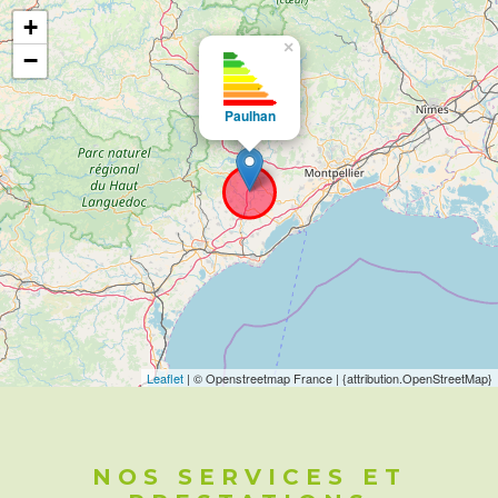
+
×
−
Paulhan
Leaflet
| © Openstreetmap France | {attribution.OpenStreetMap}
NOS SERVICES ET