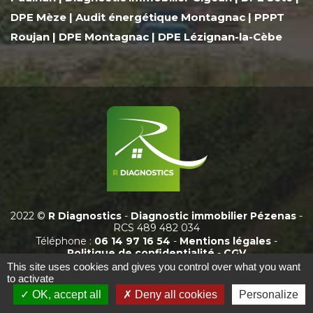
DPE Mèze
|
Audit énergétique Montagnac
|
PPPT
Roujan
|
DPE Montagnac
|
DPE Lézignan-la-Cèbe
2022 ©
R Diagnostics
-
Diagnostic immobilier Pézenas
-
RCS 489 482 034
Téléphone :
06 14 97 16 54
-
Mentions légales
-
Politique de confidentialité
-
CGV
This site uses cookies and gives you control over what you want
Création de site internet
to activate
www.arobiz.com
OK, accept all
Deny all cookies
Personalize