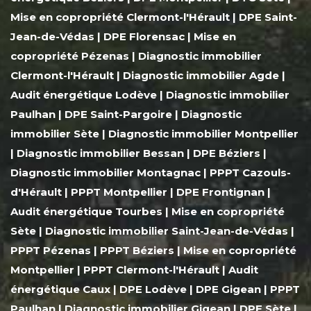
Mise en copropriété Clermont-l'Hérault
|
DPE Saint-
Jean-de-Védas
|
DPE Florensac
|
Mise en
copropriété Pézenas
|
Diagnostic immobilier
Clermont-l'Hérault
|
Diagnostic immobilier Agde
|
Audit énergétique Lodève
|
Diagnostic immobilier
Paulhan
|
DPE Saint-Pargoire
|
Diagnostic
immobilier Sète
|
Diagnostic immobilier Montpellier
|
Diagnostic immobilier Bessan
|
DPE Béziers
|
Diagnostic immobilier Montagnac
|
PPPT Cazouls-
d'Hérault
|
PPPT Montpellier
|
DPE Frontignan
|
Audit énergétique Tourbes
|
Mise en copropriété
Sète
|
Diagnostic immobilier Saint-Jean-de-Védas
|
PPPT Pézenas
|
PPPT Béziers
|
Mise en copropriété
Montpellier
|
PPPT Clermont-l'Hérault
|
Audit
énergétique Caux
|
DPE Lodève
|
DPE Gigean
|
PPPT
Paulhan
|
Diagnostic immobilier Gigean
|
DPE Sète
|